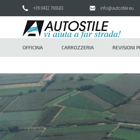
+39 0432 769183
info@autostile.eu
OFFICINA
CARROZZERIA
REVISIONI 
La Nostra Storia
Team