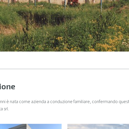
ione
iovanni è nata come azienda a conduzione familiare, confermando que
 srl.
azienda-esterno2.jpg