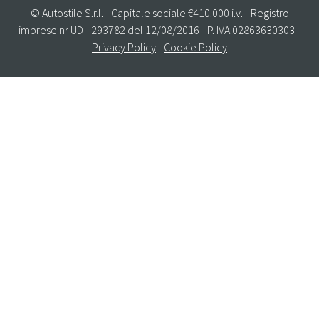
© Autostile S.r.l. - Capitale sociale €410.000 i.v. - Registro
imprese nr UD - 293782 del 12/08/2016 - P. IVA 02863630303 -
Privacy Policy
-
Cookie Policy