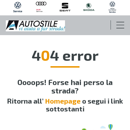
OFFICINA
4
0
4 error
CARROZZERIA
Oooops! Forse hai perso la
REVISIONI PERIODICHE
strada?
Ritorna all’
Homepage
o segui i link
SOCCORSO STRADALE
sottostanti
PNEUMATICI