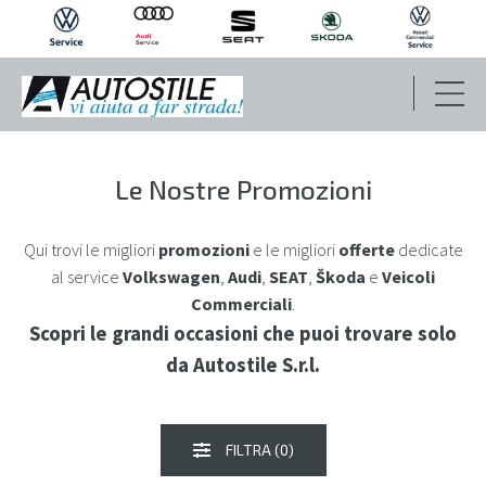
OFFICINA
Le Nostre Promozioni
CARROZZERIA
Qui trovi le migliori
promozioni
e le migliori
offerte
dedicate
al service
Volkswagen
,
Audi
,
SEAT
,
Škoda
e
Veicoli
Commerciali
.
REVISIONI PERIODICHE
Scopri le grandi occasioni che puoi trovare solo
da Autostile S.r.l.
SOCCORSO STRADALE
PNEUMATICI
FILTRA (0)