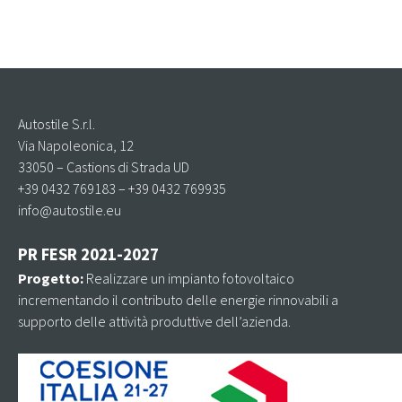
RICAMBI
Tutti i marchi
Audi
OFFERTE
CUPRA
Seat
Autostile S.r.l.
CHI SIAMO
Via Napoleonica, 12
Volkswagen
Volkswagen Veicoli Commerciali
33050 – Castions di Strada UD
+39 0432 769183 – +39 0432 769935
CONTATTI
info@autostile.eu
Škoda
PR FESR 2021-2027
Contattaci con WhatsApp
Facebook
Progetto:
Realizzare un impianto fotovoltaico
Tutte
Vendita
incrementando il contributo delle energie rinnovabili a
supporto delle attività produttive dell’azienda.
Service